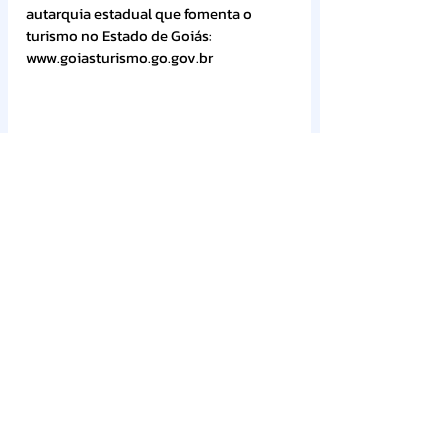
autarquia estadual que fomenta o 
turismo no Estado de Goiás: 
www.goiasturismo.go.gov.br 
Clique 
AQUI
e baixe o ofício circular que 
aborda a transferência do evento.