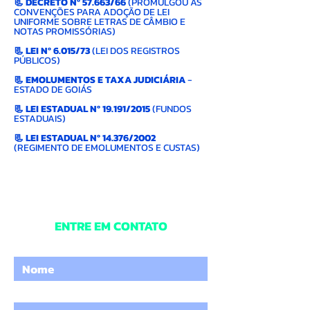
📃
DECRETO Nº 57.663/66
(PROMULGOU AS
CONVENÇÕES PARA ADOÇÃO DE LEI
UNIFORME SOBRE LETRAS DE CÂMBIO E
NOTAS PROMISSÓRIAS)
📃
LEI Nº 6.015/73
(LEI DOS REGISTROS
PÚBLICOS)
📃
EMOLUMENTOS E TAXA JUDICIÁRIA
-
ESTADO DE GOIÁS
📃
LEI ESTADUAL Nº 19.191/2015
(FUNDOS
ESTADUAIS)
📃
LEI ESTADUAL Nº 14.376/2002
(REGIMENTO DE EMOLUMENTOS E CUSTAS)
ENTRE EM CONTATO
Digite o seu nome
Digite um e-mail