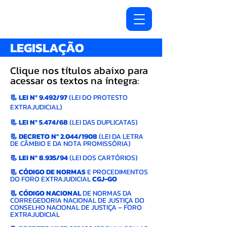
LEGISLAÇÃO
​Clique nos títulos abaixo para
acessar os textos na íntegra:
📃 LEI Nº 9.492/97
(LEI DO PROTESTO
EXTRAJUDICIAL)
📃
LEI Nº 5.474/68
(LEI DAS DUPLICATAS)
📃
DECRETO Nº 2.044/1908
(LEI DA LETRA
DE CÂMBIO E DA NOTA PROMISSÓRIA)
📃
LEI Nº 8.935/94
(LEI DOS CARTÓRIOS)
📃
CÓDIGO DE NORMAS
E PROCEDIMENTOS
DO FORO EXTRAJUDICIAL
CGJ-GO
📃
CÓDIGO NACIONAL
DE NORMAS DA
CORREGEDORIA NACIONAL DE JUSTIÇA DO
CONSELHO NACIONAL DE JUSTIÇA – FORO
EXTRAJUDICIAL