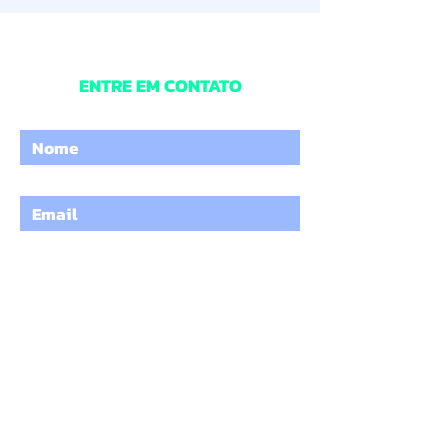
ENTRE EM CONTATO
Digite o seu nome
Digite um e-mail
Digite o Assunto
Digite a sua mensagem
ENVIAR