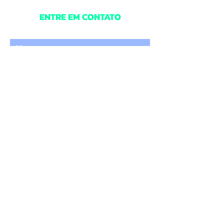
ENTRE EM CONTATO
Digite o seu nome
Digite um e-mail
Digite o Assunto
Digite a sua mensagem
ENVIAR