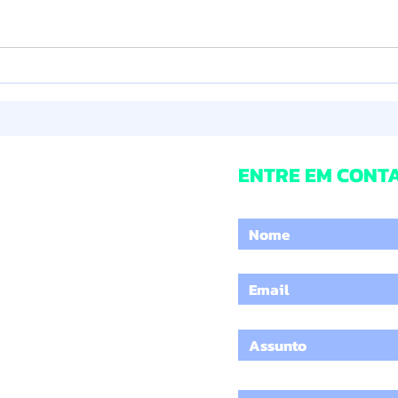
ENTRE EM CONT
Digite o seu nome
 72
Digite um e-mail
Digite o Assunto
5210
Digite a sua mensagem