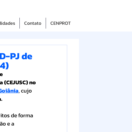
lidades
Contato
CENPROT
TD-PJ de
4)
e 
a (CEJUSC) no 
 Goiânia
, cujo 
.
itos de forma 
ão e a 