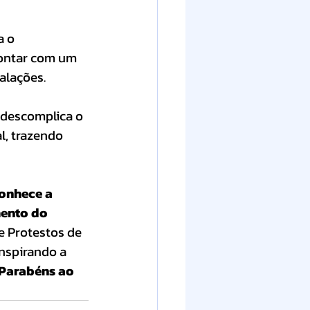
a o 
contar com um 
alações.
 descomplica o 
l, trazendo 
conhece a 
ento do 
e Protestos de 
nspirando a 
Parabéns ao 