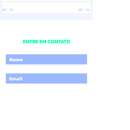
ENTRE EM CONTATO
Digite o seu nome
Digite um e-mail
Digite o Assunto
Digite a sua mensagem