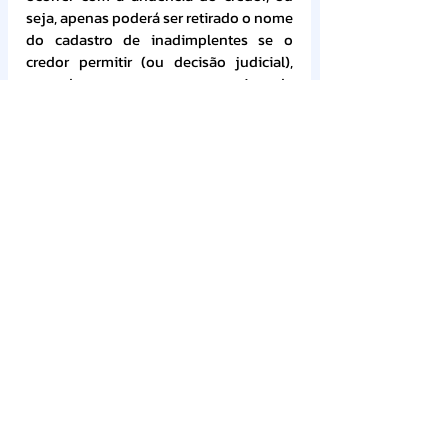
seja, apenas poderá ser retirado o nome 
do cadastro de inadimplentes se o 
credor permitir (ou decisão judicial), 
gerando uma segurança maior de 
recebimento.
VIII. CONCLUSÃO
O protesto de cotas condominiais é 
plenamente legal, respaldado por 
legislação federal, normas estaduais e 
jurisprudência consolidada. Apresenta-
se como medida eficaz, rápida, segura e 
vantajosa em relação à negativação nos 
órgãos de proteção ao crédito. A 
utilização desse instrumento deve ser 
fomentada por Cartórios e 
condomínios, não apenas como forma 
de cobrança, mas como mecanismo de 
reequilíbrio das relações condominiais 