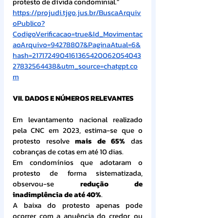
protesto de dívida condominial."
https://projudi.tjgo.jus.br/BuscaArquiv
oPublico?
CodigoVerificacao=true&Id_Movimentac
aoArquivo=94278807&PaginaAtual=6&
hash=2171724904161365420062054043
27832564438&utm_source=chatgpt.co
m
VII. DADOS E NÚMEROS RELEVANTES
Em levantamento nacional realizado 
pela CNC em 2023, estima-se que o 
protesto resolve 
mais de 65%
 das 
cobranças de cotas em até 10 dias.
Em condomínios que adotaram o 
protesto de forma sistematizada, 
observou-se 
redução de 
inadimplência de até 40%
.
A baixa do protesto apenas pode 
ocorrer com a anuência do credor, ou 