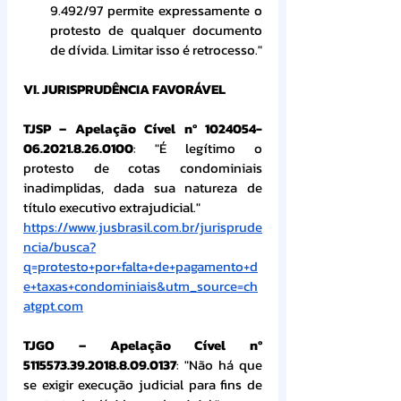
9.492/97 permite expressamente o 
protesto de qualquer documento 
de dívida. Limitar isso é retrocesso."
VI. JURISPRUDÊNCIA FAVORÁVEL
TJSP – Apelação Cível nº 1024054-
06.2021.8.26.0100
: "É legítimo o 
protesto de cotas condominiais 
inadimplidas, dada sua natureza de 
título executivo extrajudicial."
https://www.jusbrasil.com.br/jurisprude
ncia/busca?
q=protesto+por+falta+de+pagamento+d
e+taxas+condominiais&utm_source=ch
atgpt.com
TJGO – Apelação Cível nº 
5115573.39.2018.8.09.0137
: "Não há que 
se exigir execução judicial para fins de 