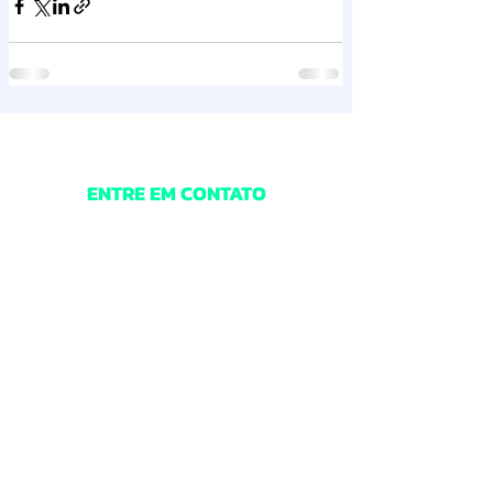
ENTRE EM CONTATO
Digite o seu nome
Digite um e-mail
Digite o Assunto
Digite a sua mensagem